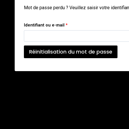
Mot de passe perdu ? Veuillez saisir votre identifia
O
Identifiant ou e-mail
*
b
l
Réinitialisation du mot de passe
i
g
a
t
o
i
r
e