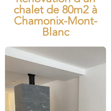
chalet de 80m2 à
Chamonix-Mont-
Blanc