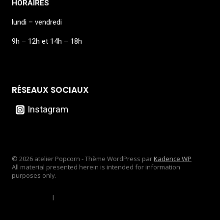
HORAIRES
lundi – vendredi
9h – 12h et 14h – 18h
RÉSEAUX SOCIAUX
Instagram
© 2026 atelier Popcorn - Thème WordPress par
Kadence WP
All material presented herein is intended for information
purposes only.
Privacy Policy
|
Disclaimer